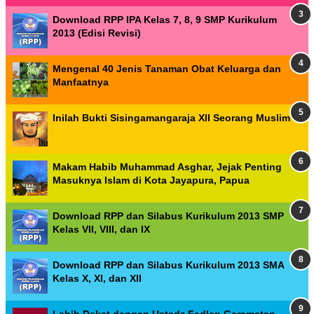
Download RPP IPA Kelas 7, 8, 9 SMP Kurikulum
2013 (Edisi Revisi)
Mengenal 40 Jenis Tanaman Obat Keluarga dan
Manfaatnya
Inilah Bukti Sisingamangaraja XII Seorang Muslim
Makam Habib Muhammad Asghar, Jejak Penting
Masuknya Islam di Kota Jayapura, Papua
Download RPP dan Silabus Kurikulum 2013 SMP
Kelas VII, VIII, dan IX
Download RPP dan Silabus Kurikulum 2013 SMA
Kelas X, XI, dan XII