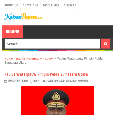
ABOUT US
COPYRIGHT
DISCLAIMER
SITEMAP
MENU
Home
»
paulus waterpauw
»
sosok
»
Paulus Waterpauw Pimpin Polda
Sumatera Utara
Paulus Waterpauw Pimpin Polda Sumatera Utara
MONDAY, JUNE 5, 2017
PAULUS WATERPAUW
,
SOSOK