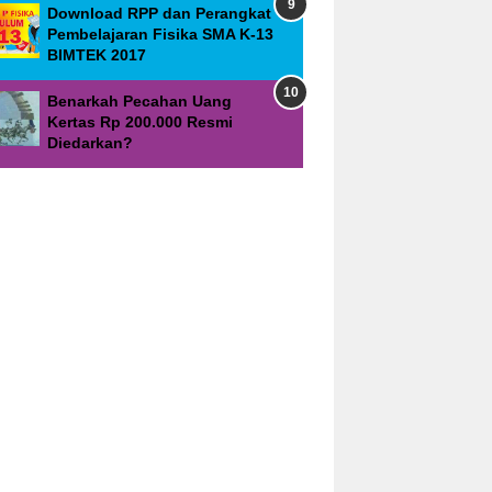
Download RPP dan Perangkat
Pembelajaran Fisika SMA K-13
BIMTEK 2017
Benarkah Pecahan Uang
Kertas Rp 200.000 Resmi
Diedarkan?