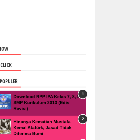
NOW
CLICK
POPULER
Download RPP IPA Kelas 7, 8, 9
SMP Kurikulum 2013 (Edisi
Revisi)
Hinanya Kematian Mustafa
Kemal Atatürk, Jasad Tidak
Diterima Bumi