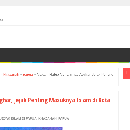
AP
L
»
khazanah
»
papua
»
Makam Habib Muhammad Asghar, Jejak Penting
r, Jejak Penting Masuknya Islam di Kota
JEJAK ISLAM DI PAPUA
,
KHAZANAH
,
PAPUA