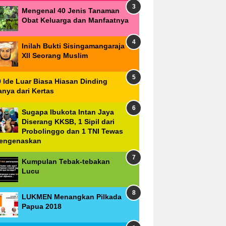
Mengenal 40 Jenis Tanaman
Obat Keluarga dan Manfaatnya
Inilah Bukti Sisingamangaraja
XII Seorang Muslim
0 Ide Luar Biasa Hiasan Dinding
anya dari Kertas
Sugapa Ibukota Intan Jaya
Diserang KKSB, 1 Sipil dari
Probolinggo dan 1 TNI Tewas
engenaskan
Kumpulan Tebak-tebakan
Lucu
LUKMEN Menangkan Pilkada
Papua 2018