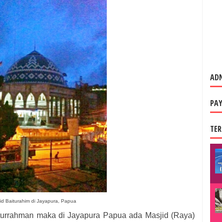
AD
PAY
TER
id Baiturahim di Jayapura, Papua
iturrahman maka di Jayapura Papua ada Masjid (Raya)