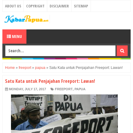
ABOUT US
COPYRIGHT
DISCLAIMER
SITEMAP
MENU
Home
»
freeport
»
papua
»
Satu Kata untuk Penjajahan Freeport: Lawan!
Satu Kata untuk Penjajahan Freeport: Lawan!
MONDAY, JULY 17, 2017
FREEPORT
,
PAPUA