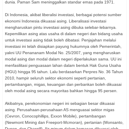
dunia. Paman Sam meninggalkan standar emas pada 1971.
Di Indonesia, akibat liberalisi investasi, berbagai potensi sumber
ekonomi Indonesia dikuasai asing. Liberalisasi investasi
mengharuskan pintu investasi asing dibuka selebar-lebarnya.
Kepemilikan asing atas usaha di dalam negeri dan bidang usaha
untuk investasi asing tidak boleh dibatasi. Penjajahan melalui
investasi ini telah disiapkan payung hukumnya oleh Pemerintah,
yakni UU Penananam Modal No. 25/2007, yang mengharuskan
modal asing dan modal dalam negeri diperlakukan sama. UU ini
menfasilitasi penguasaan lahan dalam bentuk Hak Guna Usaha
(HGU) hingga 95 tahun. Lalu berdasarkan Perpres No. 36 Tahun
2010, hampir seluruh sektor ekonomi seperti pertanian,
pertambangan, migas, keuangan dan perbankan boleh dikuasai
oleh modal asing secara mayoritas bahkan hingga 95 persen.
Akibatnya, perekonomian negeri ini sebagian besar dikuasai
asing. Perusahaan-perusahaan AS menguasai sektor migas
(Cevron, Conocophillips, Exxon Mobile), pertambangan
(Newmont Mining dan Freeport-Mcmoran), pertanian (Monsanto,
Dupon, dan Chargill). Air minum dalam kemasan dikuasai oleh