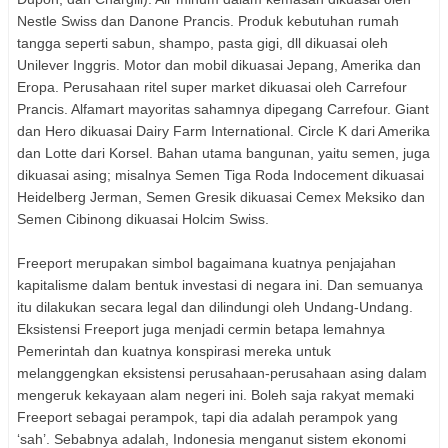
Nestle Swiss dan Danone Prancis. Produk kebutuhan rumah
tangga seperti sabun, shampo, pasta gigi, dll dikuasai oleh
Unilever Inggris. Motor dan mobil dikuasai Jepang, Amerika dan
Eropa. Perusahaan ritel super market dikuasai oleh Carrefour
Prancis. Alfamart mayoritas sahamnya dipegang Carrefour. Giant
dan Hero dikuasai Dairy Farm International. Circle K dari Amerika
dan Lotte dari Korsel. Bahan utama bangunan, yaitu semen, juga
dikuasai asing; misalnya Semen Tiga Roda Indocement dikuasai
Heidelberg Jerman, Semen Gresik dikuasai Cemex Meksiko dan
Semen Cibinong dikuasai Holcim Swiss.
Freeport merupakan simbol bagaimana kuatnya penjajahan
kapitalisme dalam bentuk investasi di negara ini. Dan semuanya
itu dilakukan secara legal dan dilindungi oleh Undang-Undang.
Eksistensi Freeport juga menjadi cermin betapa lemahnya
Pemerintah dan kuatnya konspirasi mereka untuk
melanggengkan eksistensi perusahaan-perusahaan asing dalam
mengeruk kekayaan alam negeri ini. Boleh saja rakyat memaki
Freeport sebagai perampok, tapi dia adalah perampok yang
‘sah’. Sebabnya adalah, Indonesia menganut sistem ekonomi