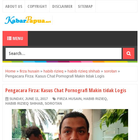
ABOUT US
COPYRIGHT
DISCLAIMER
SITEMAP
MENU
Home
»
firza husain
»
habib rizieq
»
habib rizieq shihab
»
sorotan
»
Pengacara Firza: Kasus Chat Pornografi Makin tidak Logis
Pengacara Firza: Kasus Chat Pornografi Makin tidak Logis
SUNDAY, JUNE 11, 2017
FIRZA HUSAIN
,
HABIB RIZIEQ
,
HABIB RIZIEQ SHIHAB
,
SOROTAN